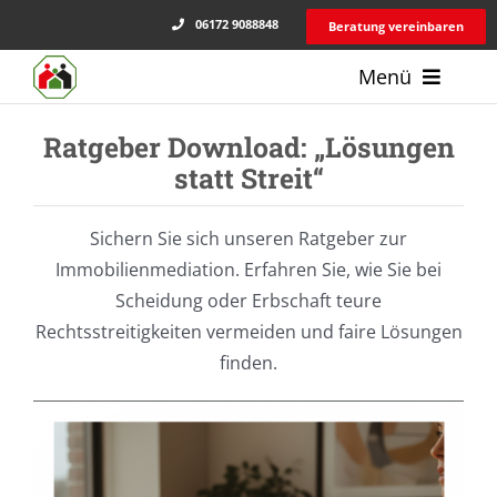
Zum
06172 9088848
Beratung vereinbaren
Inhalt
Menü
springen
Ratgeber Download: „Lösungen
Dienstleistungen
statt Streit“
Über uns
Sichern Sie sich unseren Ratgeber zur
Kundenstimmen
Immobilienmediation. Erfahren Sie, wie Sie bei
Scheidung oder Erbschaft teure
Ratgeber
Rechtsstreitigkeiten vermeiden und faire Lösungen
Kontakt
finden.